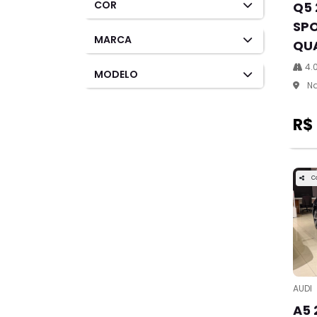
COR
Q5 
SP
MARCA
QU
4.
MODELO
Na
R$
C
AUDI
A5 