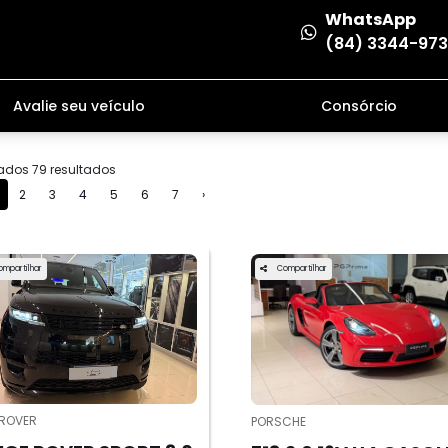
WhatsApp
(84) 3344-97
Avalie seu veículo
Consórcio
ados 79 resultados
2
3
4
5
6
7
›
ompartilhar
Compartilhar
 ROVER
PORSCHE