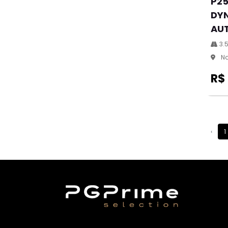
P25
DYN
AU
3.
Na
R$
‹
1