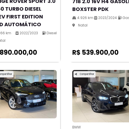
GE ROVER SPORT 3.0
718 2.0 16V H4 GASOL
0 TURBO DIESEL
BOXSTER PDK
V FIRST EDITION
4.926 km
2023/2024
Gas
D AUTOMÁTICO
Natal
766 km
2022/2023
Diesel
tal
 890.000,00
R$ 539.900,00
ompartilhar
Compartilhar
BMW