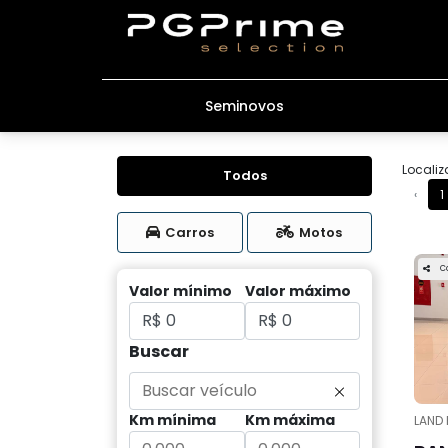
Seminovos
Localiz
Todos
‹
1
Carros
Motos
C
Valor mínimo
Valor máximo
Buscar
Km mínima
Km máxima
LAND