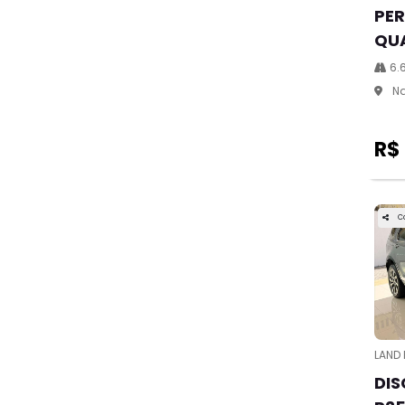
PER
QU
6.
Na
R$
C
LAND
DIS