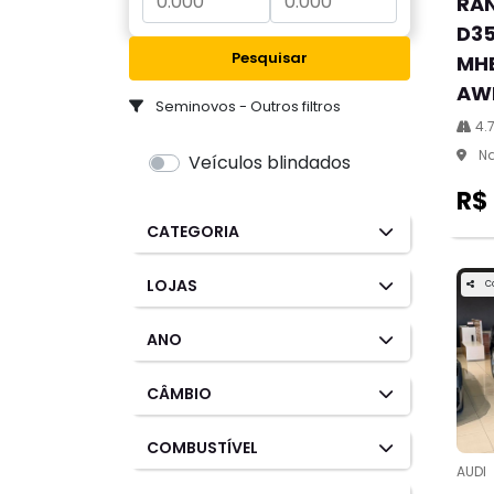
RAN
D35
Pesquisar
MHE
AW
Seminovos - Outros filtros
4.
Na
Veículos blindados
R$
CATEGORIA
LOJAS
C
ANO
CÂMBIO
COMBUSTÍVEL
AUDI