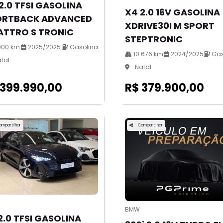
2.0 TFSI GASOLINA
X4 2.0 16V GASOLINA
ORTBACK ADVANCED
XDRIVE30I M SPORT
ATTRO S TRONIC
STEPTRONIC
000 km
2025/2025
Gasolina
10.676 km
2024/2025
Gas
tal
Natal
 399.990,00
R$ 379.900,00
ompartilhar
Compartilhar
BMW
2.0 TFSI GASOLINA