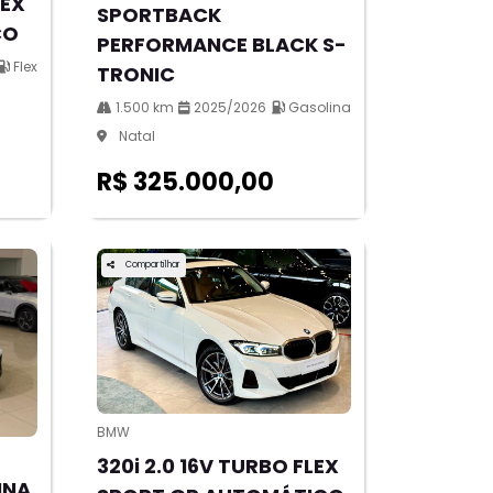
LEX
SPORTBACK
CO
PERFORMANCE BLACK S-
Flex
TRONIC
1.500 km
2025/2026
Gasolina
Natal
R$ 325.000,00
Compartilhar
BMW
320i 2.0 16V TURBO FLEX
INA