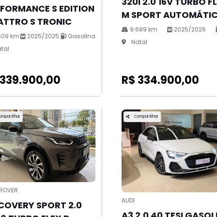
320i 2.0 16V TURBO F
FORMANCE S EDITION
M SPORT AUTOMÁTI
ATTRO S TRONIC
9.689 km
2025/2026
609 km
2025/2025
Gasolina
Natal
tal
 339.900,00
R$ 334.900,00
ompartilhar
Compartilhar
 ROVER
AUDI
COVERY SPORT 2.0
A3 2.0 40 TFSI GASOL