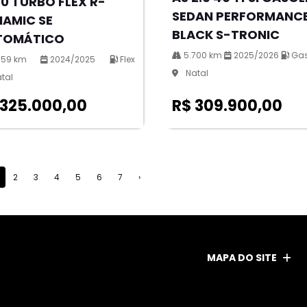
0 TURBO FLEX R-
SEDAN PERFORMANC
AMIC SE
BLACK S-TRONIC
TOMÁTICO
5.700 km
2025/2026
Gas
559 km
2024/2025
Flex
Natal
tal
 325.000,00
R$ 309.900,00
2
3
4
5
6
7
›
MAPA DO SITE