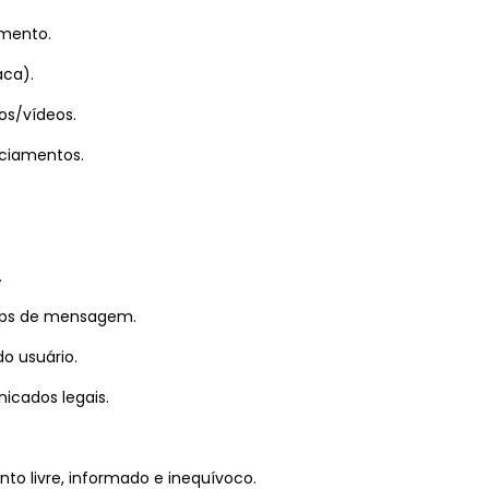
amento.
aca).
os/vídeos.
nciamentos.
.
apps de mensagem.
do usuário.
icados legais.
o livre, informado e inequívoco.