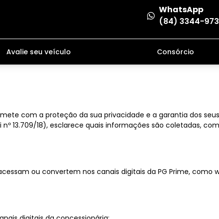
WhatsApp
(84) 3344-97
Avalie seu veículo
Consórcio
te com a proteção da sua privacidade e a garantia dos seus dir
 nº 13.709/18), esclarece quais informações são coletadas, como 
e acessam ou convertem nos canais digitais da PG Prime, como we
anais digitais da concessionária;