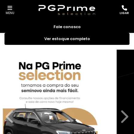
MENU
LIGAR
Fale conosco
Ver estoque completo
templates.template-01.components.carousel.texts.
temp