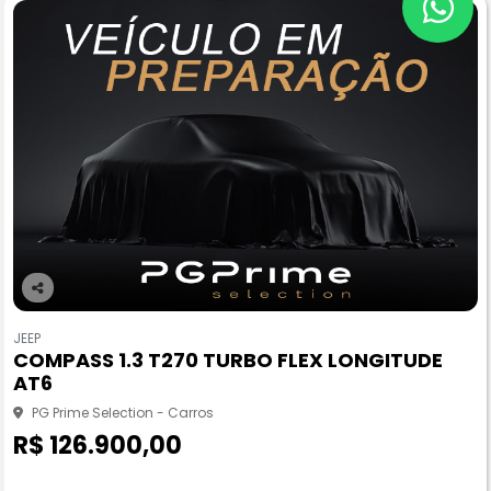
Co
m
JEEP
pa
COMPASS 1.3 T270 TURBO FLEX LONGITUDE
rtil
AT6
he
PG Prime Selection - Carros
R$ 126.900,00