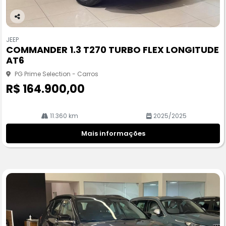
Co
m
JEEP
pa
COMMANDER 1.3 T270 TURBO FLEX LONGITUDE
rtil
AT6
he
PG Prime Selection - Carros
R$ 164.900,00
11.360 km
2025/2025
Mais informações