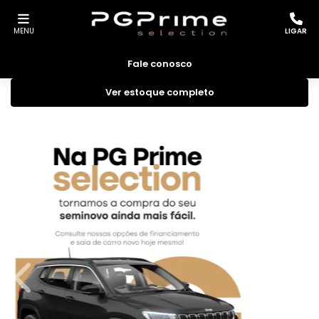
MENU
LIGAR
Fale conosco
Ver estoque completo
templates.template-01.components.carousel.texts.
temp