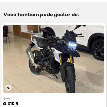
Você também pode gostar de:
Co
m
BMW
pa
G 310 R
rtil