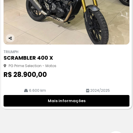
Co
m
TRIUMPH
pa
SCRAMBLER 400 X
rtil
he
PG Prime Selection - Motos
R$ 28.900,00
6.600 km
2024/2025
Mais informações