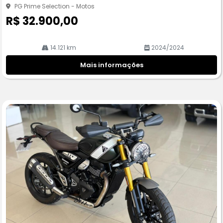
he
PG Prime Selection - Motos
R$ 32.900,00
14.121 km
2024/2024
Mais informações