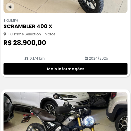
Co
m
TRIUMPH
pa
SCRAMBLER 400 X
rtil
he
PG Prime Selection - Motos
R$ 28.900,00
6.174 km
2024/2025
Mais informações