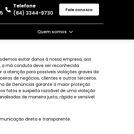
Telefone
Fale conosco
35
(84) 3344-9730
Quem somos
podemos evitar danos à nossa empresa, aos
e, a má conduta deve ser reconhecida
 a atenção para possíveis violações graves da
os de negócios, clientes e outros terceiros.
ema de Denúncias garante a maior proteção
os fatos e suspeita razoável de uma violação
analisadas de maneira justa, rápida e sensível.
municação direta e transparente.