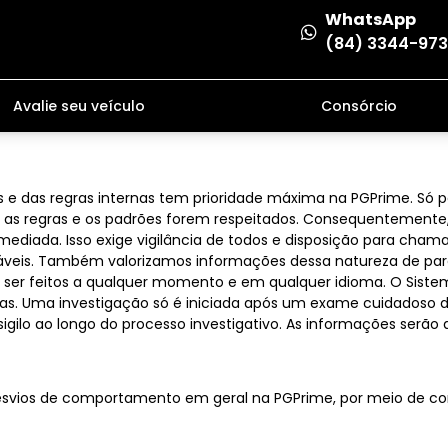
WhatsApp
(84) 3344-97
Avalie seu veículo
Consórcio
 e das regras internas tem prioridade máxima na PGPrime. Só 
se as regras e os padrões forem respeitados. Consequentement
iada. Isso exige vigilância de todos e disposição para chamar
is. Também valorizamos informações dessa natureza de parceir
em ser feitos a qualquer momento e em qualquer idioma. O Sist
das. Uma investigação só é iniciada após um exame cuidadoso d
 sigilo ao longo do processo investigativo. As informações serão 
desvios de comportamento em geral na PGPrime, por meio de co