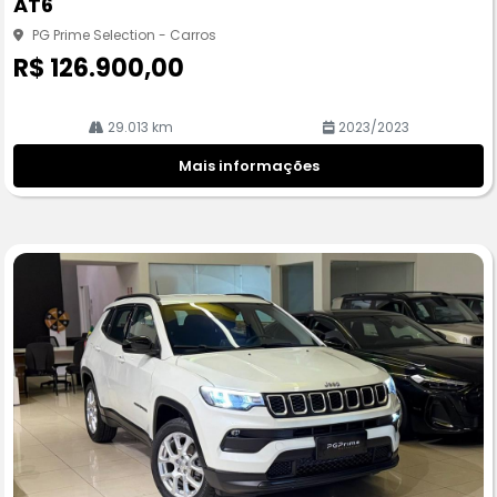
AT6
he
PG Prime Selection - Carros
R$ 126.900,00
29.013 km
2023/2023
Mais informações