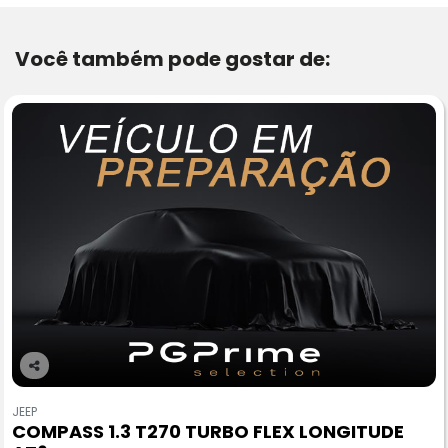
Você também pode gostar de:
Co
m
JEEP
pa
COMPASS 1.3 T270 TURBO FLEX LONGITUDE
rtil