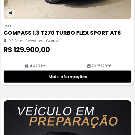
Co
m
JEEP
pa
COMPASS 1.3 T270 TURBO FLEX SPORT AT6
rtil
he
PG Prime Selection - Carros
R$ 129.900,00
4.420 km
2025/2026
Mais informações