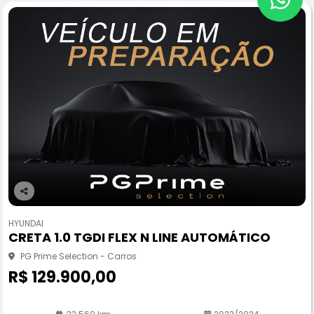
Co
m
HYUNDAI
pa
CRETA 1.0 TGDI FLEX N LINE AUTOMÁTICO
rtil
he
PG Prime Selection - Carros
R$ 129.900,00