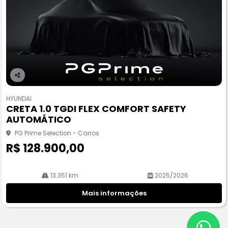
Co
m
HYUNDAI
pa
CRETA 1.0 TGDI FLEX COMFORT SAFETY
rtil
AUTOMÁTICO
he
PG Prime Selection - Carros
R$ 128.900,00
13.351 km
2025/2026
Mais informações